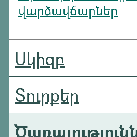
վարձավճարներ
Սկիզբ
Տուրքեր
Ծառայություն