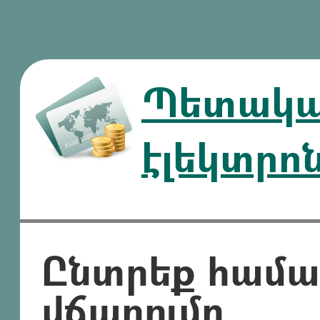
Պետական
էլեկտրո
Ընտրեք համ
վճարումը