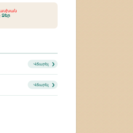
տասխան
ք Ձեր
Վճարել
Վճարել