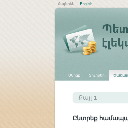
Հայերեն
English
Սկիզբ
Տուրքեր
Ծառայո
Այլ վճարներ
Քայլ 1
Ընտրեք համապ