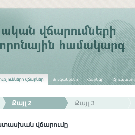
ւթյունների վճարներ
Տուգանքներ
Հարկեր
Հյուպատո
Քայլ 2
Քայլ 3
ատասխան վճարումը