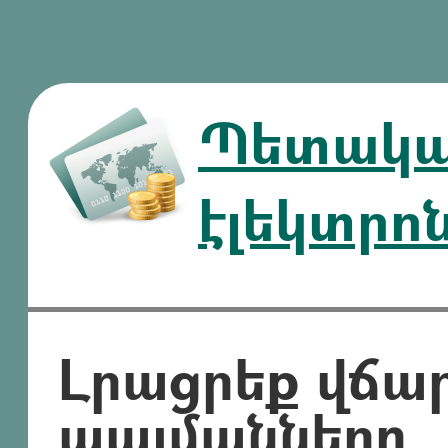
Պետական
էլեկտրո
Լրացրեք վճա
պայմանները