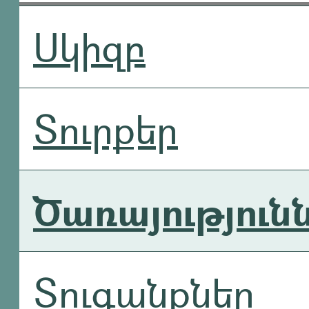
Սկիզբ
Տուրքեր
Ծառայություն
Տուգանքներ