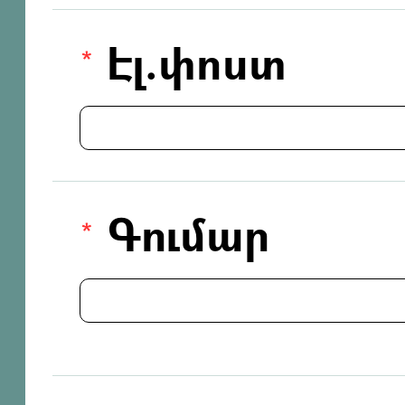
Էլ.փոստ
Գումար