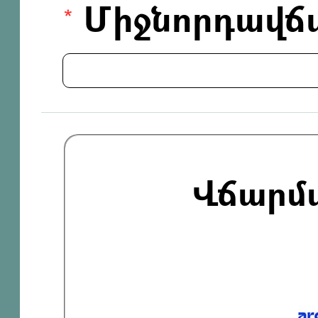
Միջնորդավճ
Վճարմ