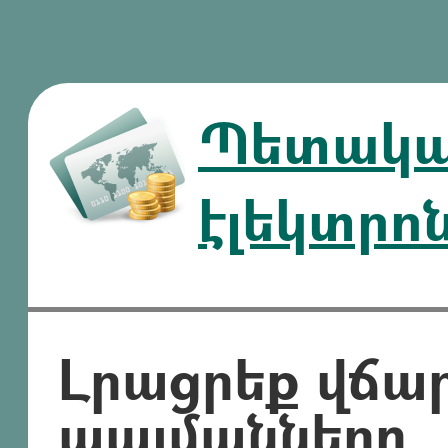
Պետական
էլեկտրո
Լրացրեք վճա
պայմանները