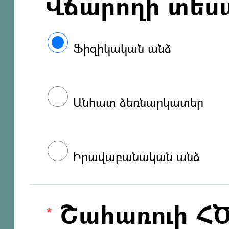
Վճարողի տես
Ֆիզիկական անձ
Անհատ ձեռնարկատեր
Իրավաբանական անձ
Շահառուի Հ