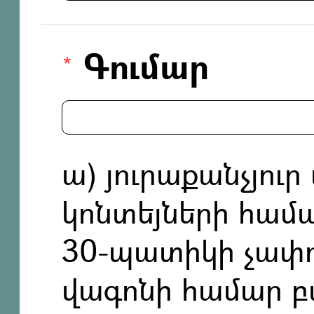
Գումար
ա) յուրաքանչյու
կոնտեյների համ
30-պատիկի չափով
վագոնի համար բ