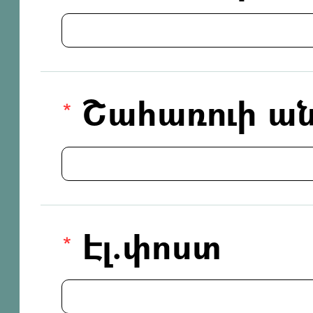
Շահառուի ան
Էլ.փոստ