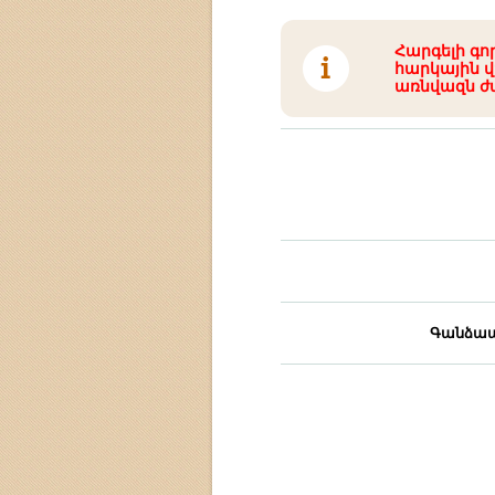
Հարգելի գո
հարկային վ
առնվազն ժ
Գանձապ