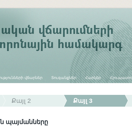
ւթյունների վճարներ
Տուգանքներ
Հարկեր
Հյուպատո
Քայլ 2
Քայլ 3
ն պայմանները