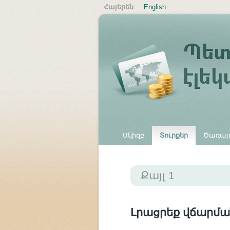
Հայերեն
English
Սկիզբ
Տուրքեր
Ծառայո
Այլ վճարներ
Քայլ 1
Լրացրեք վճարմա