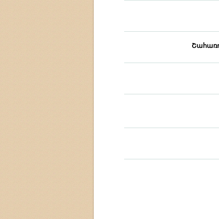
Շահառո