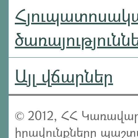
Հյուպատոսակ
ծառայությունն
Այլ վճարներ
© 2012, ՀՀ Կառավար
իրավունքները պաշտ