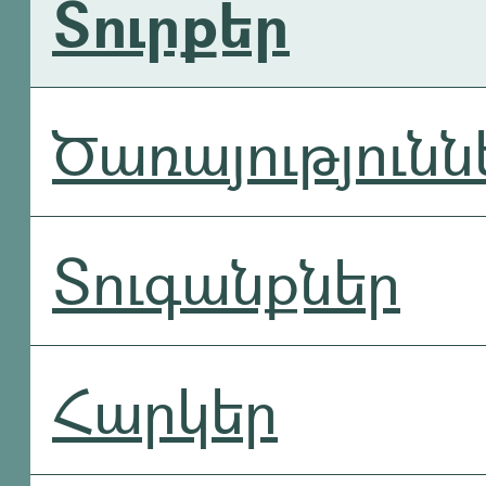
Տուրքեր
Ծառայությունն
Տուգանքներ
Հարկեր