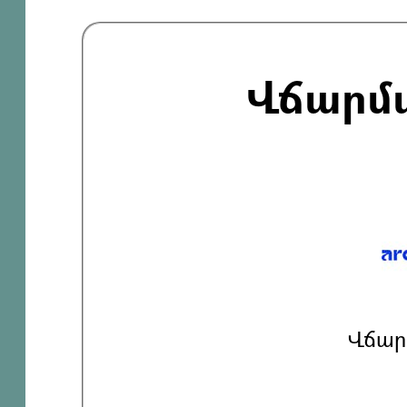
Վճարմ
Վճար