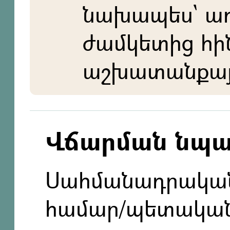
նախապես` ա
ժամկետից հի
աշխատանքայի
Վճարման նպ
Սահմանադրական
համար/պետական