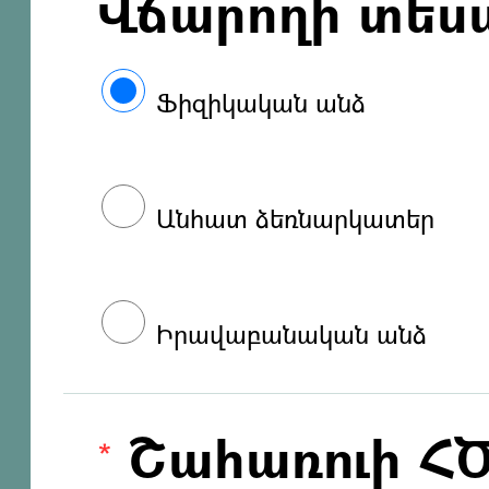
Վճարողի տես
Ֆիզիկական անձ
Անհատ ձեռնարկատեր
Իրավաբանական անձ
Շահառուի Հ