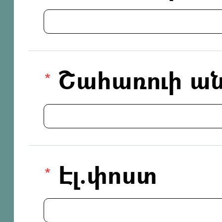
Շահառուի ան
Էլ.փոստ