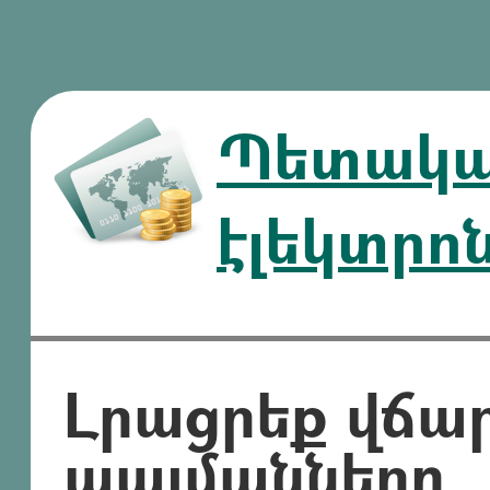
Պետական
էլեկտրո
Լրացրեք վճա
պայմանները