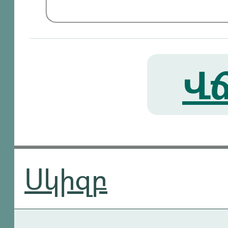
Վճ
Սկիզբ