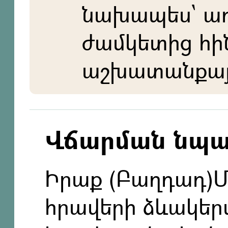
նախապես` ա
ժամկետից հի
աշխատանքայի
Վճարման նպ
Իրաք (Բաղդադ)Մ
հրավերի ձևակեր