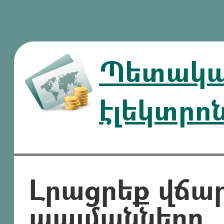
Պետական
էլեկտրո
Լրացրեք վճա
պայմանները