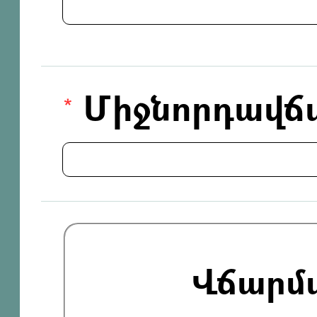
Միջնորդավճ
Վճարմ