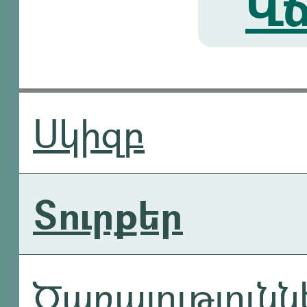
Վճ
Սկիզբ
Տուրքեր
Ծառայությունն