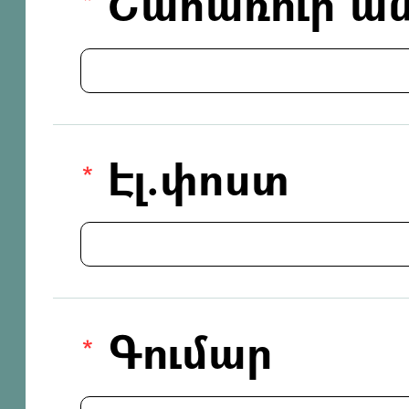
Շահառուի ան
Էլ.փոստ
Գումար