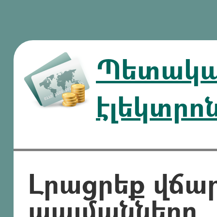
Պետական
էլեկտրո
Լրացրեք վճա
պայմանները