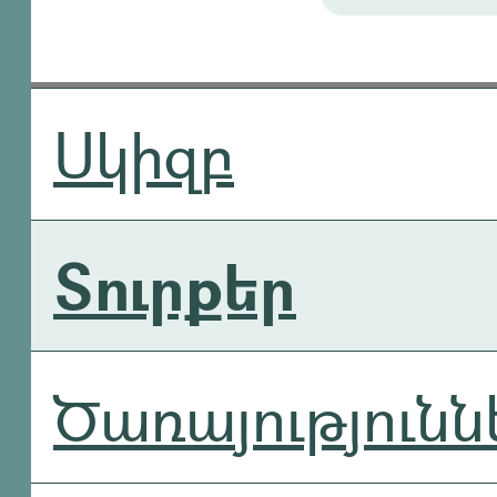
Սկիզբ
Տուրքեր
Ծառայությունն