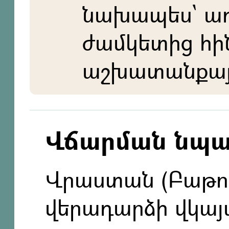
նախապես` ա
ժամկետից հի
աշխատանքայի
Վճարման նպ
Վրաստան (Բաթու
վերադարձի վկա