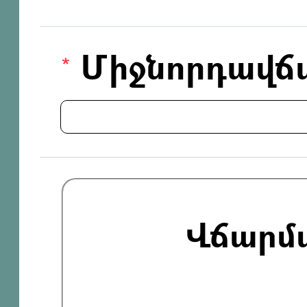
Միջնորդավճ
Վճարմ