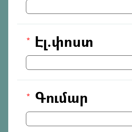
Էլ.փոստ
Գումար