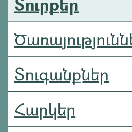
Տուրքեր
Ծառայությունն
Տուգանքներ
Հարկեր