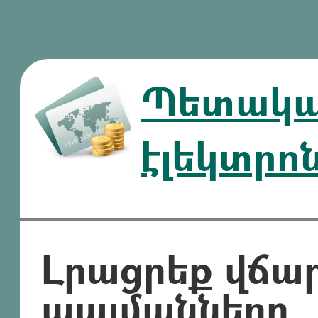
Պետական
էլեկտրո
Լրացրեք վճա
պայմանները