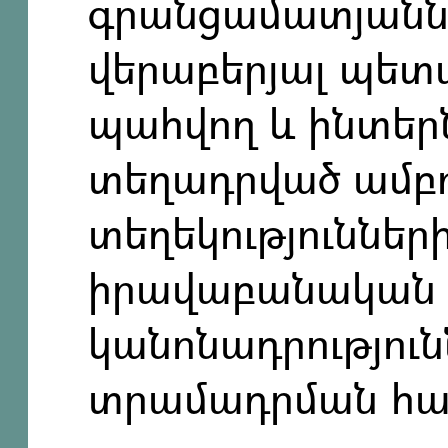
գրանցամատյաննե
վերաբերյալ պետ
պահվող և ինտեր
տեղադրված ամբ
տեղեկություններ
իրավաբանական
կանոնադրությու
տրամադրման հ