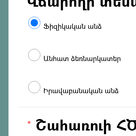
Վճարողի տես
Ֆիզիկական անձ
Անհատ ձեռնարկատեր
Իրավաբանական անձ
Շահառուի Հ