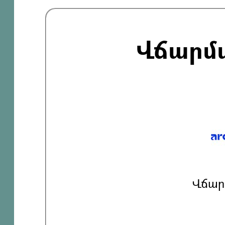
Վճարմ
Վճար