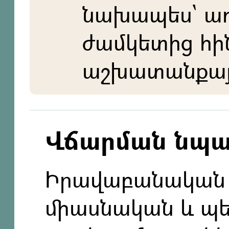
նախապես` ա
ժամկետից հի
աշխատանքայի
Վճարման նպ
Իրավաբանական
միասնական և պ