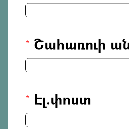
Շահառուի ան
Էլ.փոստ