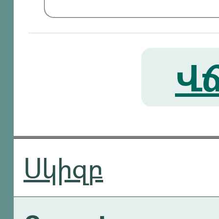
Վճ
Սկիզբ