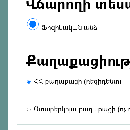
Վճարողի տես
Ֆիզիկական անձ
Քաղաքացիությ
ՀՀ քաղաքացի (ռեզիդենտ)
Օտարերկրյա քաղաքացի (ոչ 