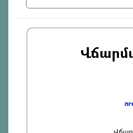
Վճարմ
Վճար