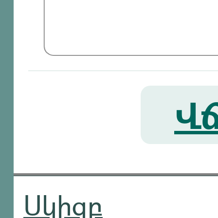
Վճ
Սկիզբ