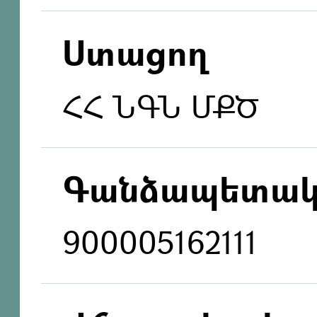
Ստացող
ՀՀ ՆԳՆ ՄՔԾ
Գանձապետակ
900005162111