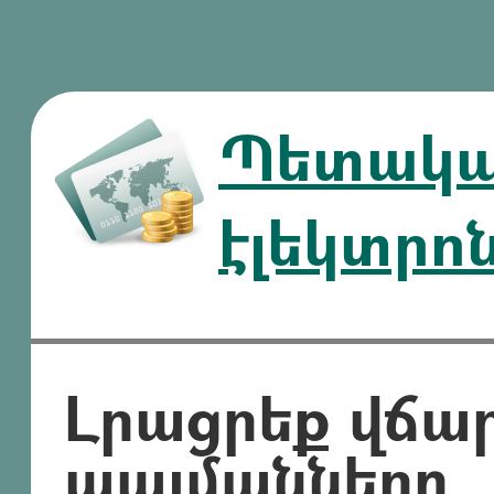
Պետական
էլեկտրո
Լրացրեք վճա
պայմանները