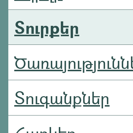
Տուրքեր
Ծառայությունն
Տուգանքներ
Հարկեր