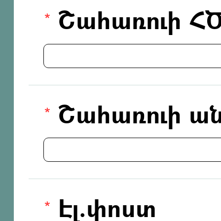
Շահառուի Հ
Շահառուի ան
Էլ.փոստ