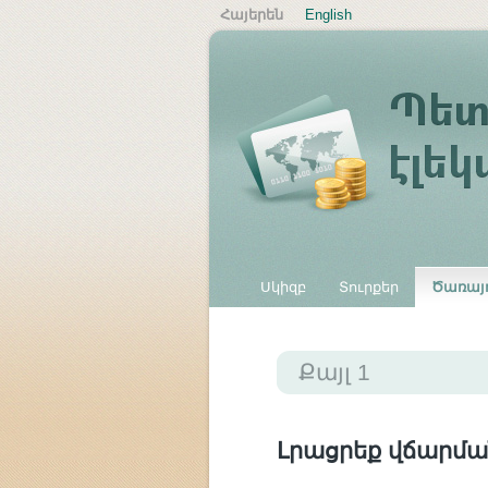
Հայերեն
English
Սկիզբ
Տուրքեր
Ծառայո
Այլ վճարներ
Քայլ 1
Լրացրեք վճարմա