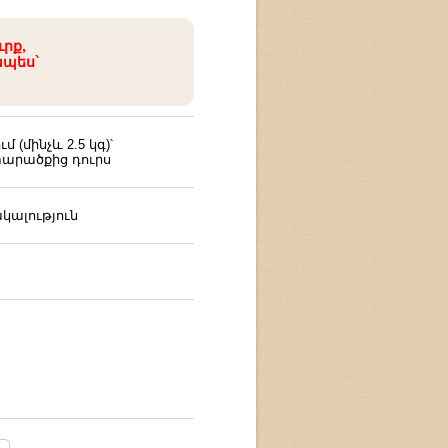
ւրք,
ապես`
(մինչև 2.5 կգ)՝
արածքից դուրս
կալություն