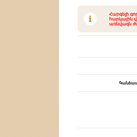
Հարգելի գո
հարկային վ
առնվազն ժ
Գանձապ