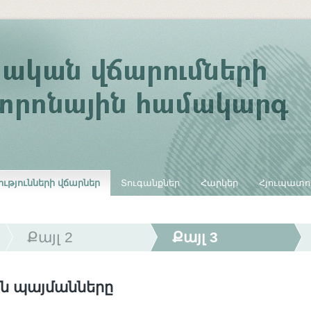
ւթյունների վճարներ
Տուգանքներ
Հարկեր
Հյուպատո
Քայլ 2
Քայլ 3
ն պայմանները