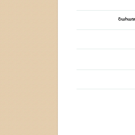
Շահառո