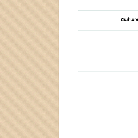
Շահառո