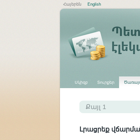
Հայերեն
English
Սկիզբ
Տուրքեր
Ծառայո
Այլ վճարներ
Քայլ 1
Լրացրեք վճարմա