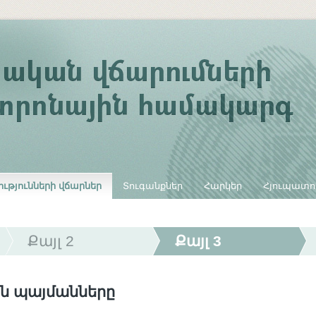
ւթյունների վճարներ
Տուգանքներ
Հարկեր
Հյուպատո
Քայլ 2
Քայլ 3
ն պայմանները