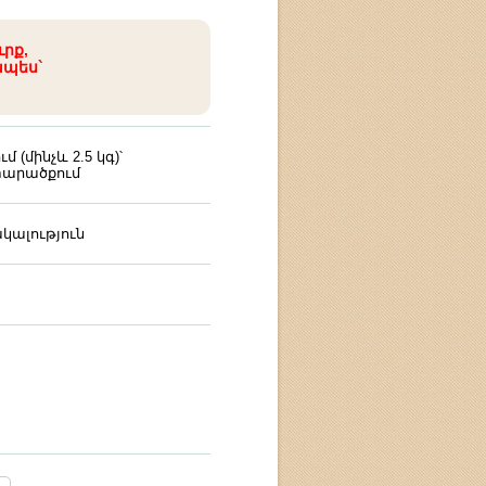
ւրք,
ապես`
(մինչև 2.5 կգ)՝
արածքում
կալություն