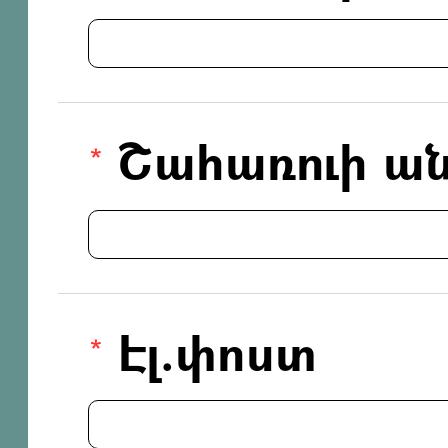
Շահառուի ան
Էլ.փոստ