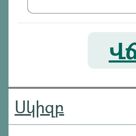
Վճ
Սկիզբ