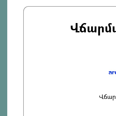
Վճարմ
Վճար