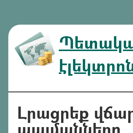
Պետական
էլեկտրո
Լրացրեք վճա
պայմանները