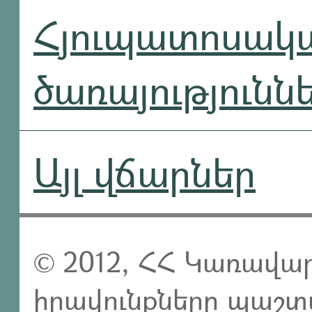
Հյուպատոսակ
ծառայությունն
Այլ վճարներ
© 2012, ՀՀ Կառավար
իրավունքները պաշտ