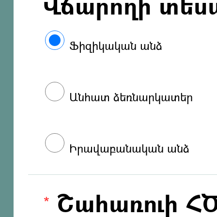
Վճարողի տես
Ֆիզիկական անձ
Անհատ ձեռնարկատեր
Իրավաբանական անձ
Շահառուի Հ