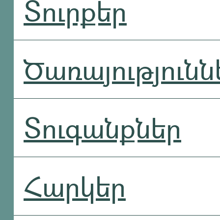
Տուրքեր
Ծառայությունն
Տուգանքներ
Հարկեր