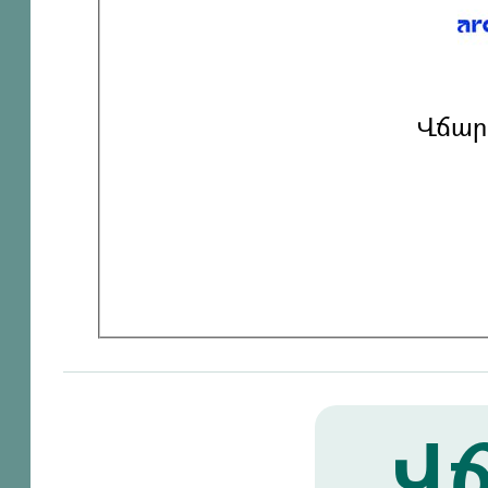
Վճար
Վճ