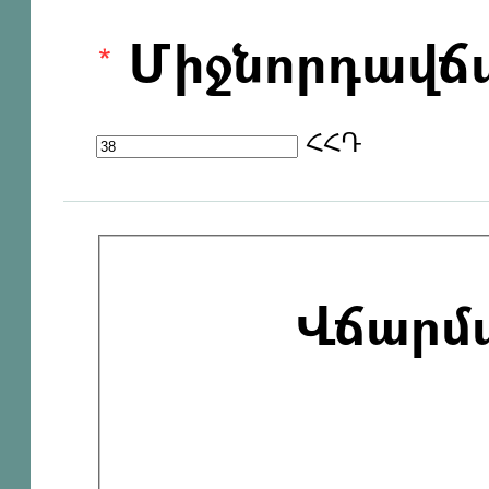
Միջնորդավճ
ՀՀԴ
Վճարմ