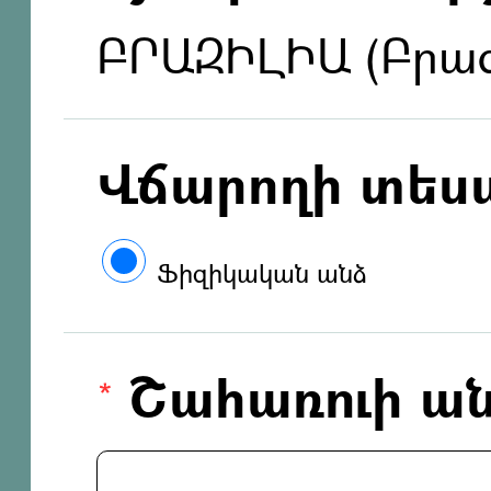
ԲՐԱԶԻԼԻԱ (Բրազ
Վճարողի տես
Ֆիզիկական անձ
Շահառուի ան