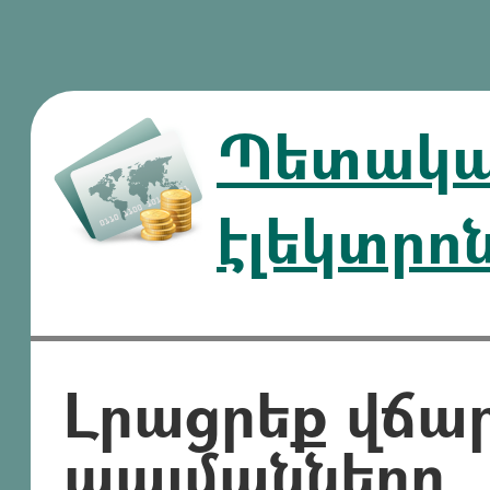
Պետական
էլեկտրո
Լրացրեք վճա
պայմանները