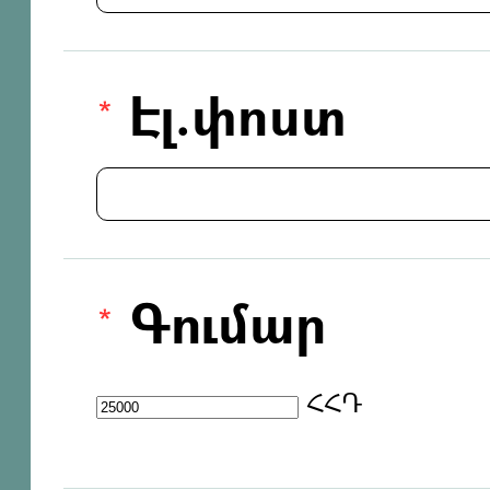
Էլ.փոստ
Գումար
ՀՀԴ