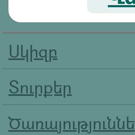
Սկիզբ
Տուրքեր
Ծառայությունն