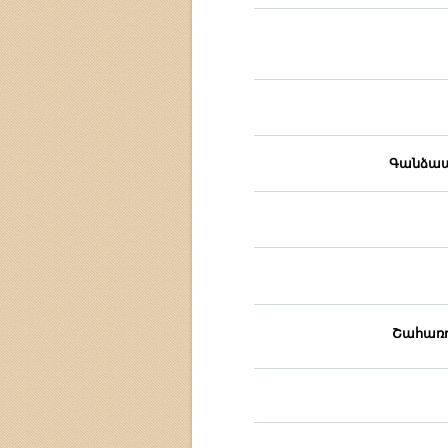
Գանձապ
Շահառո