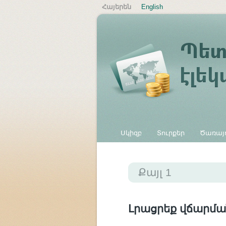
Հայերեն
English
Սկիզբ
Տուրքեր
Ծառայո
Այլ վճարներ
Քայլ 1
Լրացրեք վճարմա