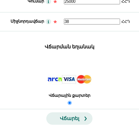
Գումար
ՀՀԴ
Միջնորդավճար
ՀՀԴ
Վճարման եղանակ
Վճարային քարտեր
Վճարել