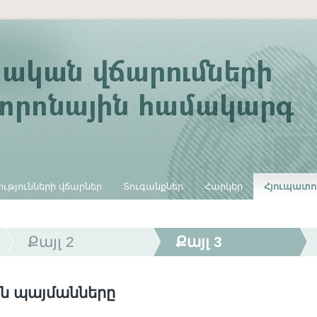
ւթյունների վճարներ
Տուգանքներ
Հարկեր
Հյուպատո
Քայլ 2
Քայլ 3
ն պայմանները