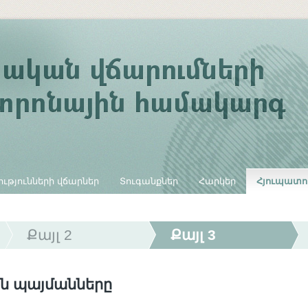
ւթյունների վճարներ
Տուգանքներ
Հարկեր
Հյուպատո
Քայլ 2
Քայլ 3
ն պայմանները