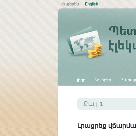
Հայերեն
English
Սկիզբ
Տուրքեր
Ծառայո
Այլ վճարներ
Քայլ 1
Լրացրեք վճարմա