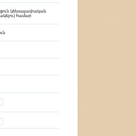
քացուն կենսաչափական
կելու) համար
ւն