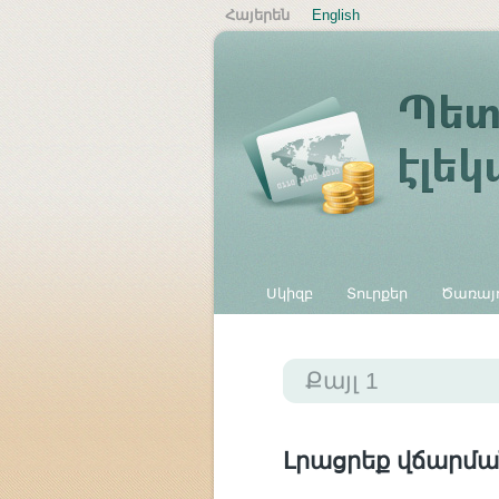
Հայերեն
English
Սկիզբ
Տուրքեր
Ծառայո
Այլ վճարներ
Քայլ 1
Լրացրեք վճարմա