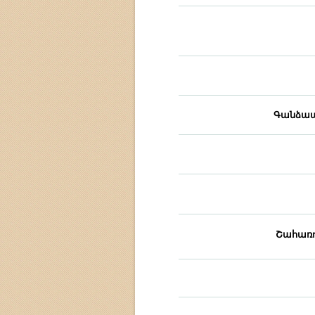
Գանձապ
Շահառո