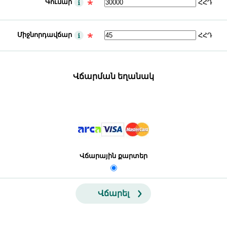
Գումար
ՀՀԴ
Միջնորդավճար
ՀՀԴ
Վճարման եղանակ
Վճարային քարտեր
Վճարել