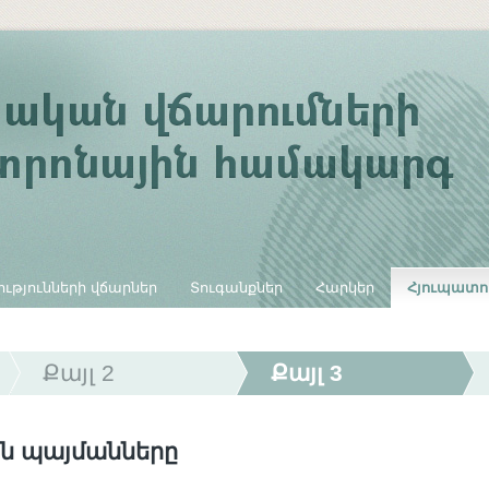
ւթյունների վճարներ
Տուգանքներ
Հարկեր
Հյուպատո
Քայլ 2
Քայլ 3
ն պայմանները