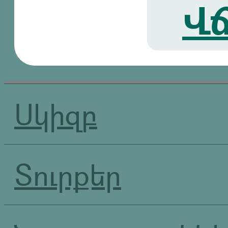
Վճ
Սկիզբ
Տուրքեր