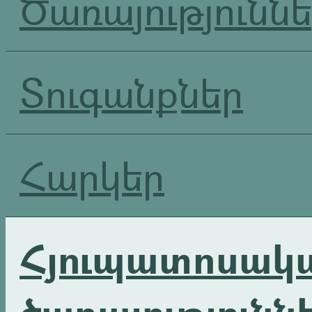
Ծառայությունն
Տուգանքներ
Հարկեր
Հյուպատոսակ
ծառայությունն