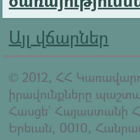
Այլ վճարներ
© 2012, ՀՀ Կառավարո
իրավունքները պաշտպ
Հասցե` Հայաստանի Հ
Երեւան, 0010, Հանր