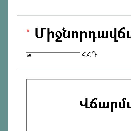
Միջնորդավճ
ՀՀԴ
Վճարմ