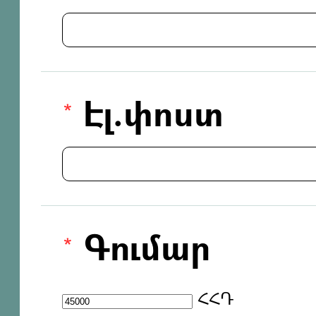
Էլ.փոստ
Գումար
ՀՀԴ