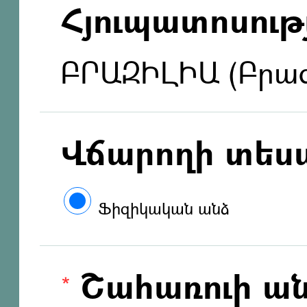
Հյուպատոսությ
ԲՐԱԶԻԼԻԱ (Բրազ
Վճարողի տես
Ֆիզիկական անձ
Շահառուի ան