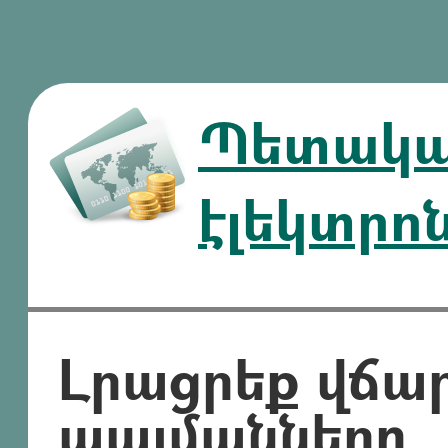
Պետական
էլեկտրո
Լրացրեք վճա
պայմանները