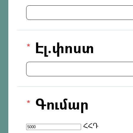
Էլ.փոստ
Գումար
ՀՀԴ