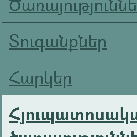
Ծառայությունն
Տուգանքներ
Հարկեր
Հյուպատոսակ
ծառայությունն