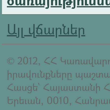
Այլ վճարներ
© 2012, ՀՀ Կառավարո
իրավունքները պաշտպ
Հասցե` Հայաստանի Հ
Երեւան, 0010, Հանր