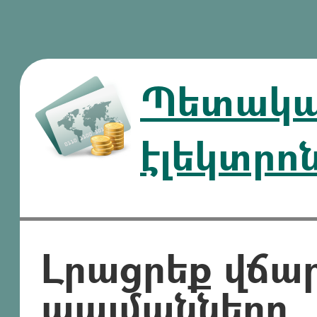
Պետական
էլեկտրո
Լրացրեք վճա
պայմանները