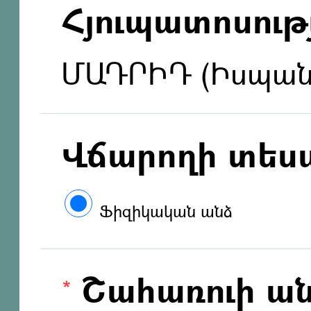
Հյուպատոսությ
ՄԱԴՐԻԴ (Իսպան
Վճարողի տես
Ֆիզիկական անձ
Շահառուի ան