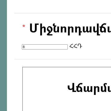
Միջնորդավճ
ՀՀԴ
Վճարմ