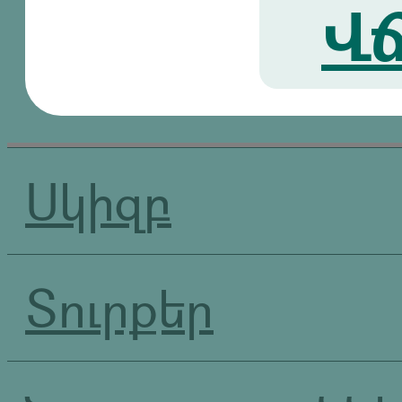
Վճ
Սկիզբ
Տուրքեր