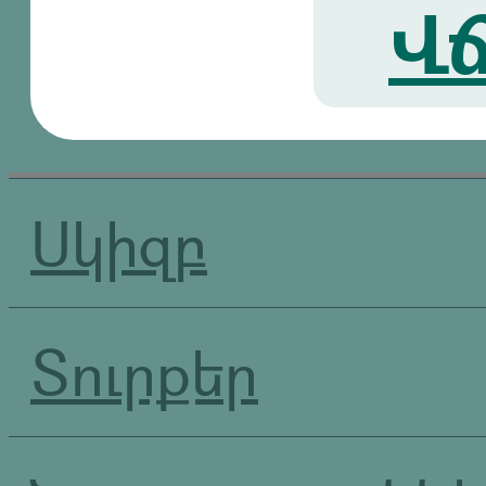
Վճ
Սկիզբ
Տուրքեր