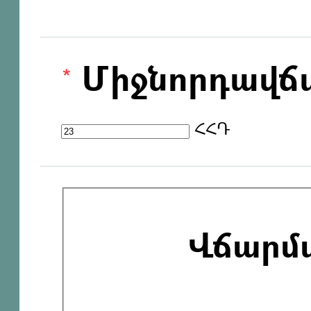
Միջնորդավճ
ՀՀԴ
Վճարմ