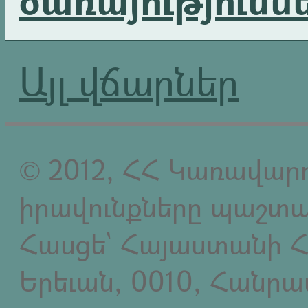
Այլ վճարներ
© 2012, ՀՀ Կառավարո
իրավունքները պաշտպ
Հասցե` Հայաստանի Հ
Երեւան, 0010, Հանր