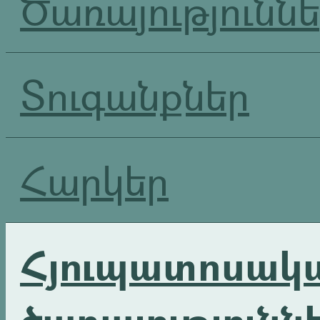
Ծառայությունն
Տուգանքներ
Հարկեր
Հյուպատոսակ
ծառայությունն