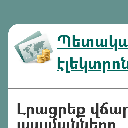
Պետական
էլեկտրո
Լրացրեք վճա
պայմանները