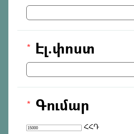
Էլ.փոստ
Գումար
ՀՀԴ