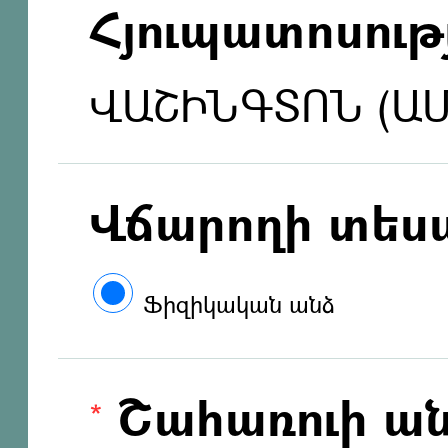
Հյուպատոսությ
ՎԱՇԻՆԳՏՈՆ (Ա
Վճարողի տես
Ֆիզիկական անձ
Շահառուի ան