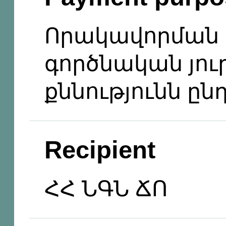
Որակավորման
գործնական յու
քննությունն ըն
Recipient
ՀՀ ՆԳՆ ՃՈ