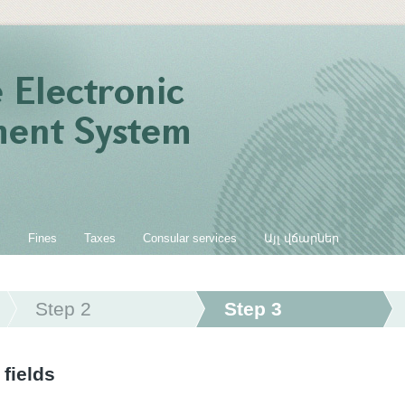
s
Fines
Taxes
Consular services
Այլ վճարներ
Step 2
Step 3
 fields