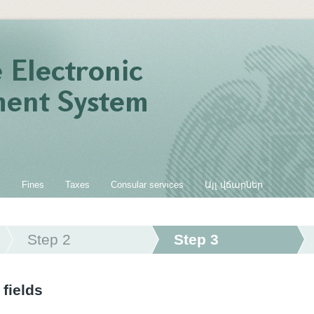
s
Fines
Taxes
Consular services
Այլ վճարներ
Step 2
Step 3
 fields