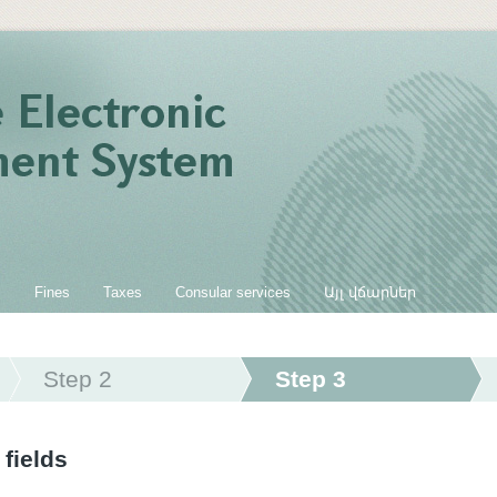
s
Fines
Taxes
Consular services
Այլ վճարներ
Step 2
Step 3
 fields