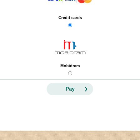
Credit cards
Mobidram
Pay