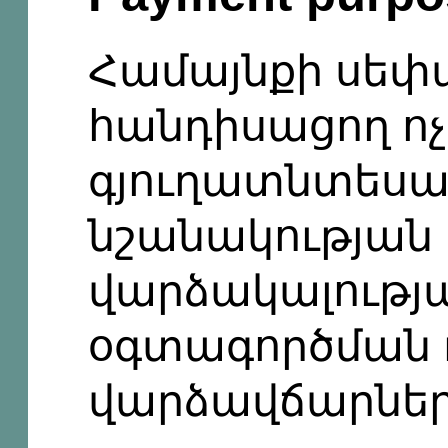
Համայնքի սեփ
հանդիսացող ոչ
գյուղատնտես
նշանակության 
վարձակալությ
օգտագործման 
վարձավճարնե